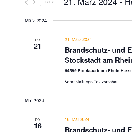
21. März 2024
 - 
H
Navigation
nach
Heute
Veranstaltungen
Datum
Schlüsselwort.
wählen.
März 2024
21. März 2024
DO
21
Brandschutz- und E
Stockstadt am Rhei
64589 Stockstadt am Rhein
Hesse
Veranstaltungs Textvorschau
Mai 2024
16. Mai 2024
DO
16
Brandschutz- und E