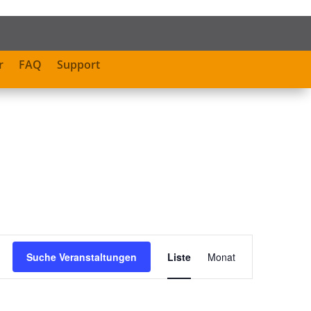
r
FAQ
Support
Veranstaltung
Ansichten-
Suche Veranstaltungen
Liste
Monat
Navigation