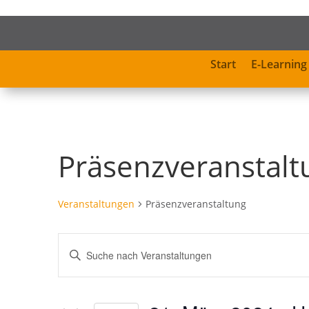
Start
E-Learning
Präsenzveranstalt
Veranstaltungen
Präsenzveranstaltung
Veranstaltungen
Bitte
Suche
Schlüsselwort
und
eingeben.
Ansichten,
Suche